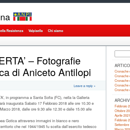
ena
ella Resistenza
Valpisella
Chi siamo
Ricerca
RTA’ – Fotografie
per:
ARTICO
ca di Aniceto Antilopi
Cronache d
Cronache d
Cronache d
Cronache d
Leave a reply »
Cronache d
, in programma a Santa Sofia (FC), nella la Galleria
ARCHIV
arà inaugurata Sabato 17 Febbraio 2018 alle ore 10.30 e
Febbraio 
 Marzo 2018, dalle ore 9.30 alle 12.30 e dalle 15.00 alle
Ottobre 20
Aprile 202
Febbraio 
inea Gotica attraverso immagini in bianco e nero
Settembre
territorio che nel 1944/1945 fu scelta dall’esercito tedesco
Marzo 202