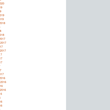
2020
19
9
2019
019
2018
8
8
2018
2017
 2017
17
 2017
17
17
17
7
7
017
2016
 2016
16
 2016
16
6
16
16
6