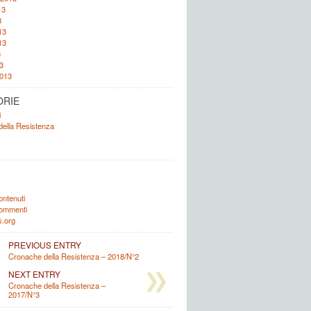
13
3
13
13
3
3
2013
ORIE
i
ella Resistenza
ontenuti
commenti
.org
PREVIOUS ENTRY
Cronache della Resistenza – 2018/N°2
NEXT ENTRY
Cronache della Resistenza –
2017/N°3