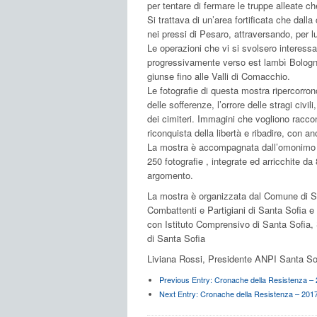
per tentare di fermare le truppe alleate 
Si trattava di un’area fortificata che dalla 
nei pressi di Pesaro, attraversando, per lu
Le operazioni che vi si svolsero interessa
progressivamente verso est lambì Bologna
giunse fino alle Valli di Comacchio.
Le fotografie di questa mostra ripercorrono
delle sofferenze, l’orrore delle stragi civil
dei cimiteri. Immagini che vogliono raccont
riconquista della libertà e ribadire, con an
La mostra è accompagnata dall’omonimo ca
250 fotografie , integrate ed arricchite da
argomento.
La mostra è organizzata dal Comune di Sa
Combattenti e Partigiani di Santa Sofia e
con Istituto Comprensivo di Santa Sofia,
di Santa Sofia
Liviana Rossi, Presidente ANPI Santa So
Previous Entry:
Cronache della Resistenza –
Next Entry:
Cronache della Resistenza – 201