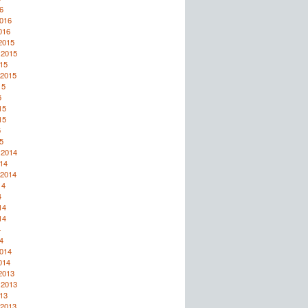
6
2016
016
2015
 2015
15
 2015
15
5
15
15
5
5
 2014
14
 2014
14
4
14
14
4
4
2014
014
2013
 2013
13
 2013