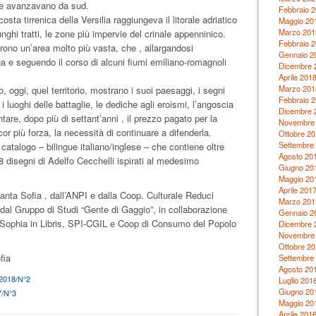
che avanzavano da sud.
Febbraio 
costa tirrenica della Versilia raggiungeva il litorale adriatico
Maggio 20
Marzo 201
nghi tratti, le zone più impervie del crinale appenninico.
Febbraio 
rono un’area molto più vasta, che , allargandosi
Gennaio 2
 e seguendo il corso di alcuni fiumi emiliano-romagnoli
Dicembre 
Aprile 201
Marzo 201
, oggi, quel territorio, mostrano i suoi paesaggi, i segni
Febbraio 
i, i luoghi delle battaglie, le dediche agli eroismi, l’angoscia
Dicembre 
are, dopo più di settant’anni , il prezzo pagato per la
Novembre
cor più forza, la necessità di continuare a difenderla.
Ottobre 20
Settembre
talogo – bilingue italiano/inglese – che contiene oltre
Agosto 20
 8 disegni di Adelfo Cecchelli ispirati al medesimo
Giugno 20
Maggio 20
Aprile 201
nta Sofia , dall’ANPI e dalla Coop. Culturale Reduci
Marzo 201
 dal Gruppo di Studi “Gente di Gaggio”, in collaborazione
Gennaio 2
 Sophia in Libris, SPI-CGIL e Coop di Consumo del Popolo
Dicembre 
Novembre
Ottobre 20
fia
Settembre
Agosto 20
 2018/N°2
Luglio 201
Giugno 20
7/N°3
Maggio 20
Aprile 201