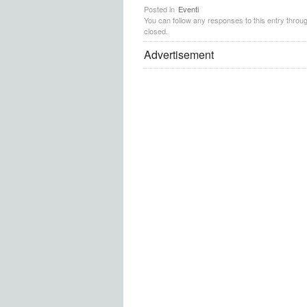
Posted in
Eventi
You can follow any responses to this entry throu
closed.
Advertisement